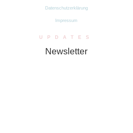
Datenschutzerklärung
Impressum
UPDATES
Newsletter
Abonniere unseren Newsletter. Wir
schicken Dir in regelmässigen Abständen
Neuigkeiten zu Produkten, Rabatten oder
Aktionen.