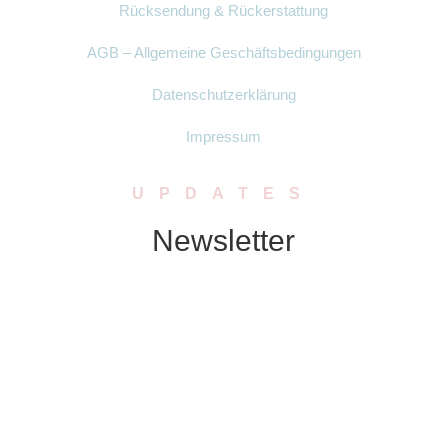
Rücksendung & Rückerstattung
AGB – Allgemeine Geschäftsbedingungen
Datenschutzerklärung
Impressum
UPDATES
Newsletter
Abonniere unseren Newsletter. Wir
schicken Dir in regelmässigen Abständen
Neuigkeiten zu Produkten, Rabatten oder
Aktionen.