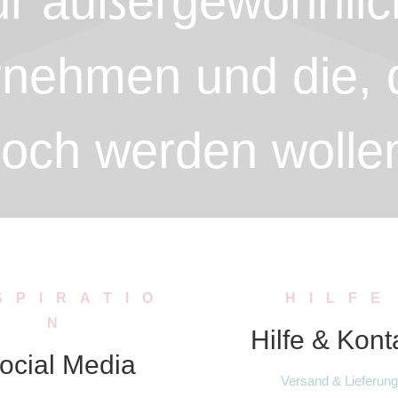
ür außergewöhnlic
nehmen und die, 
och werden wolle
SPIRATIO
HILFE
N
Hilfe & Kont
ocial Media
Versand & Lieferung