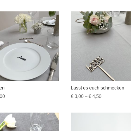
en
Lasst es euch schmecken
Preisspanne:
00
€
3,00
–
€
4,50
€ 3,00
bis
€ 4,50