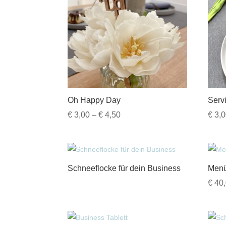
Oh Happy Day
Serv
Preisspanne:
€
3,00
–
€
4,50
€
3,0
€ 3,00
bis
€ 4,50
Schneeflocke für dein Business
Menü
€
40,