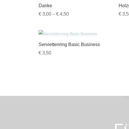
Danke
Holz
Preisspanne:
€
3,00
–
€
4,50
€
3,5
€ 3,00
bis
€ 4,50
Serviettenring Basic Business
€
3,50