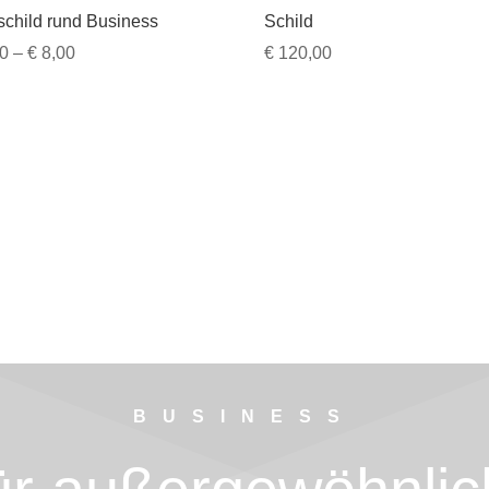
schild rund Business
Schild
Preisspanne:
0
–
€
8,00
€
120,00
€ 3,50
bis
€ 8,00
BUSINESS