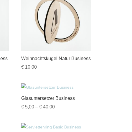
ness
Weihnachtskugel Natur Business
€
10,00
Glasuntersetzer Business
Preisspanne:
€
5,00
–
€
40,00
€ 5,00
bis
€ 40,00