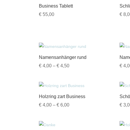
Business Tablett
Schl
€
55,00
€
8,0
Namensanhänger rund
Name
Preisspanne:
€
4,00
–
€
4,50
€
4,0
€ 4,00
bis
€ 4,50
Holzring zart Business
Schö
Preisspanne:
€
4,00
–
€
6,00
€
3,0
€ 4,00
bis
€ 6,00