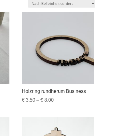
Holzring rundherum Business
Preisspanne:
€
3,50
–
€
8,00
€ 3,50
bis
€ 8,00