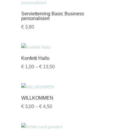
Serviettenring Basic Business
personalisiert
€
3,80
Konfetti Hallo
Preisspanne:
€
1,00
–
€
13,50
€ 1,00
bis
€ 13,50
WILLKOMMEN
Preisspanne:
€
3,00
–
€
4,50
€ 3,00
bis
€ 4,50