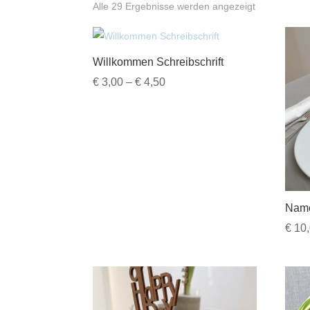
Nach
Alle 29 Ergebnisse werden angezeigt
Beliebtheit
sortiert
Willkommen Schreibschrift
Preisspanne:
€
3,00
–
€
4,50
€ 3,00
bis
€ 4,50
Nam
€
10,