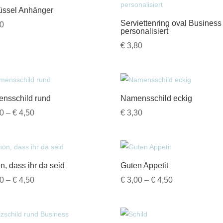
üssel Anhänger
Serviettenring oval Business
0
personalisiert
€
3,80
nsschild rund
Namensschild eckig
Preisspanne:
0
–
€
4,50
€
3,30
€ 4,00
bis
€ 4,50
n, dass ihr da seid
Guten Appetit
Preisspanne:
Preisspanne:
0
–
€
4,50
€
3,00
–
€
4,50
€ 3,00
€ 3,00
bis
bis
€ 4,50
€ 4,50