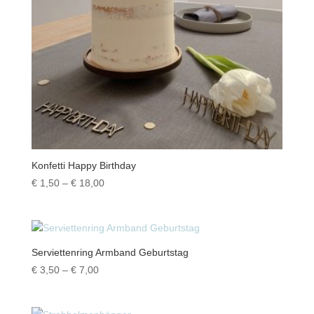
Konfetti Happy Birthday
Preisspanne:
€
1,50
–
€
18,00
€ 1,50
bis
€ 18,00
Serviettenring Armband Geburtstag
Preisspanne:
€
3,50
–
€
7,00
€ 3,50
bis