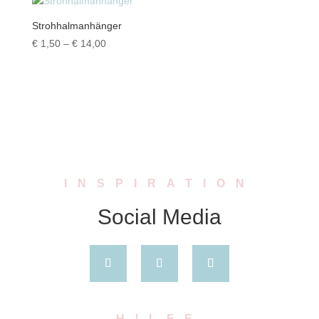
€ 7,00
Strohhalmanhänger
Preisspanne:
€
1,50
–
€
14,00
€ 1,50
bis
€ 14,00
INSPIRATION
Social Media
HILFE