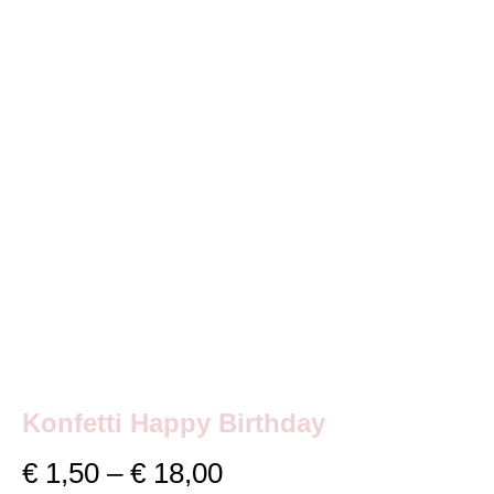
Konfetti Happy Birthday
Preisspanne:
€
1,50
–
€
18,00