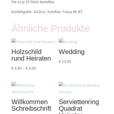
Set zu je 10 Stück bestellbar.
Konfettigröße: 12x2cm; Schriftart: Futura Bk BT
Ähnliche Produkte
Holzschild
Wedding
rund Heiraten
€
13,00
Preisspanne:
€
3,50
–
€
4,00
€ 3,50
bis
€ 4,00
Willkommen
Serviettenring
Schreibschrift
Quadrat