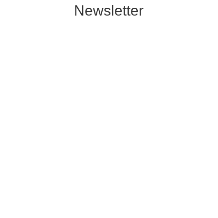
Newsletter
Abonniere unseren Newsletter. Wir
schicken Dir in regelmässigen Abständen
Neuigkeiten zu Produkten, Rabatten oder
Aktionen.
ABONNIEREN