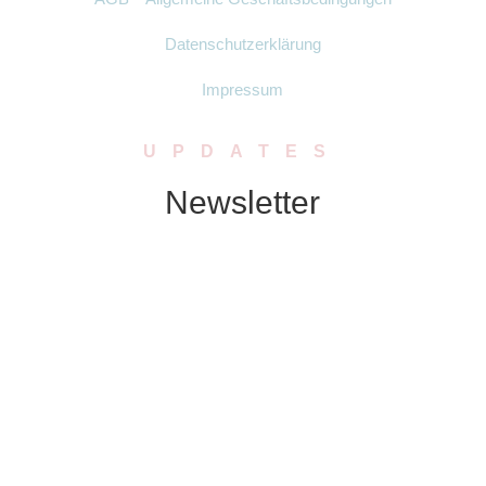
Datenschutzerklärung
Impressum
UPDATES
Newsletter
Abonniere unseren Newsletter. Wir
schicken Dir in regelmässigen Abständen
Neuigkeiten zu Produkten, Rabatten oder
Aktionen.