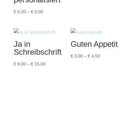
€ 3,00
Preisspanne:
bis
€
6,00
–
€
8,00
€ 6,00
€ 3,50
bis
€ 8,00
Ja in
Guten Appetit
Schreibschrift
Preisspanne:
€
3,00
–
€
4,50
Preisspanne:
€ 3,00
€
8,00
–
€
15,00
€ 8,00
bis
bis
€ 4,50
€ 15,00