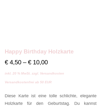
Happy Birthday Holzkarte
Preisspanne:
€
4,50
–
€
10,00
€ 4,50
inkl. 20 % MwSt. zzgl. Versandkosten
bis
Versandkostenfrei ab 50 EUR
€ 10,00
Diese Karte ist eine tolle schlichte, elegante
Holzkarte für den Geburtstag. Du kannst