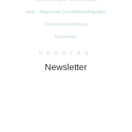
AGB – Allgemeine Geschäftsbedingungen
Datenschutzerklärung
Impressum
UPDATES
Newsletter
Abonniere unseren Newsletter. Wir
schicken Dir in regelmässigen Abständen
Neuigkeiten zu Produkten, Rabatten oder
Aktionen.