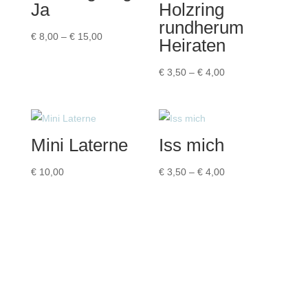
Ja
Holzring
rundherum
Preisspanne:
€
8,00
–
€
15,00
Heiraten
€ 8,00
bis
Preisspanne:
€
3,50
–
€
4,00
€ 15,00
€ 3,50
bis
€ 4,00
Mini Laterne
Iss mich
Preisspanne:
€
10,00
€
3,50
–
€
4,00
€ 3,50
bis
€ 4,00