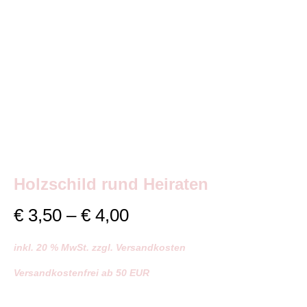
Holzschild rund Heiraten
Preisspanne:
€
3,50
–
€
4,00
€ 3,50
inkl. 20 % MwSt. zzgl. Versandkosten
bis
Versandkostenfrei ab 50 EUR
€ 4,00