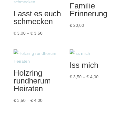
Familie
Lasst es euch
Erinnerung
schmecken
€
20,00
Preisspanne:
€
3,00
–
€
3,50
€ 3,00
bis
€ 3,50
Iss mich
Holzring
Preisspanne:
€
3,50
–
€
4,00
rundherum
€ 3,50
Heiraten
bis
Preisspanne:
€ 4,00
€
3,50
–
€
4,00
€ 3,50
bis
€ 4,00