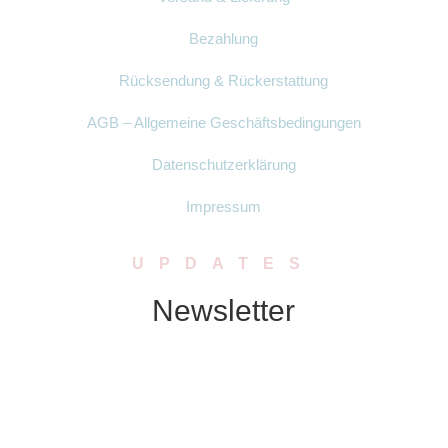
Bezahlung
Rücksendung & Rückerstattung
AGB – Allgemeine Geschäftsbedingungen
Datenschutzerklärung
Impressum
UPDATES
Newsletter
Abonniere unseren Newsletter. Wir
schicken Dir in regelmässigen Abständen
Neuigkeiten zu Produkten, Rabatten oder
Aktionen.