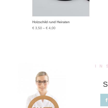
Holzschild rund Heiraten
Preisspanne:
€
3,50
–
€
4,00
€ 3,50
bis
€ 4,00
IN
S