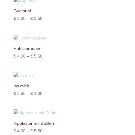
€ 7,50
Guglhupf
Preisspanne:
€
3,00
–
€
3,50
€ 3,00
bis
€ 3,50
Hubschrauber
Preisspanne:
€
4,00
–
€
5,50
€ 4,00
bis
€ 5,50
Iss mich
Preisspanne:
€
3,50
–
€
4,00
€ 3,50
bis
€ 4,00
Kipplaster mit Zahlen
Preisspanne:
€
4,00
–
€
5,50