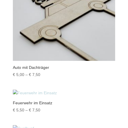
Auto mit Dachträger
Preisspanne:
€
5,00
–
€
7,50
€ 5,00
bis
€ 7,50
Feuerwehr im Einsatz
Preisspanne:
€
5,50
–
€
7,50
€ 5,50
bis