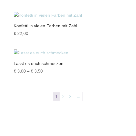
€ 4,00
bis
€ 5,50
Konfetti in vielen Farben mit Zahl
€
22,00
Lasst es euch schmecken
Preisspanne:
€
3,00
–
€
3,50
€ 3,00
bis
€ 3,50
1
2
3
→