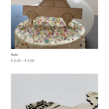
Auto
Preisspanne:
€
4,50
–
€
6,00
€ 4,50
bis
€ 6,00