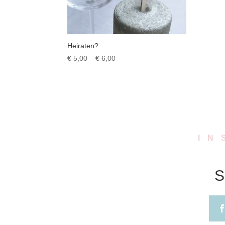
Heiraten?
Preisspanne:
€
5,00
–
€
6,00
€ 5,00
bis
€ 6,00
IN
S