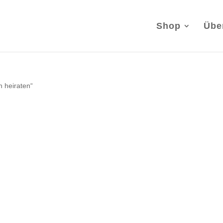
Shop
Übe
h heiraten“