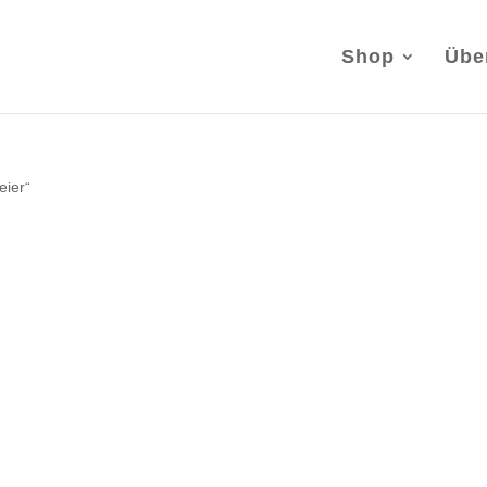
Shop
Übe
eier“