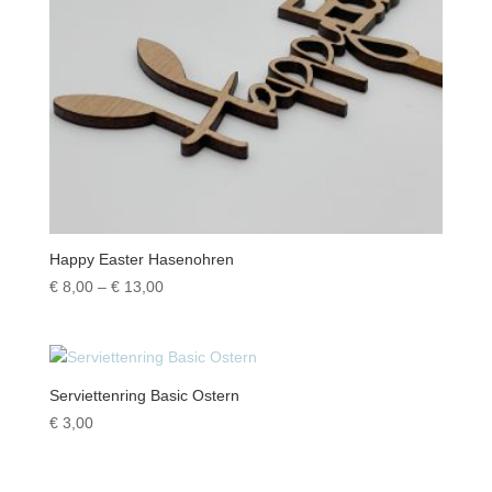
Happy Easter Hasenohren
Preisspanne:
€
8,00
–
€
13,00
€ 8,00
bis
€ 13,00
Serviettenring Basic Ostern
€
3,00