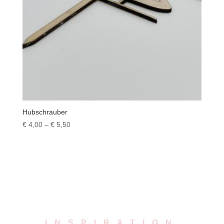
Hubschrauber
Preisspanne:
€
4,00
–
€
5,50
€ 4,00
bis
€ 5,50
INSPIRATION