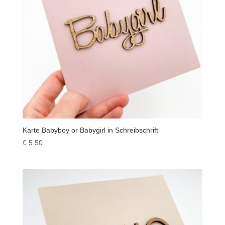
Karte Babyboy or Babygirl in Schreibschrift
€
5,50