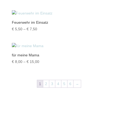
€ 8,00
bis
€ 13,00
Feuerwehr im Einsatz
Preisspanne:
€
5,50
–
€
7,50
€ 5,50
bis
€ 7,50
für meine Mama
Preisspanne:
€
8,00
–
€
15,00
€ 8,00
bis
€ 15,00
1
2
3
4
5
6
→