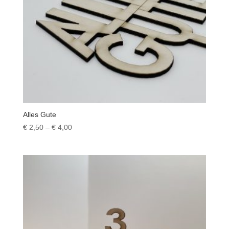
Alles Gute
Preisspanne:
€
2,50
–
€
4,00
€ 2,50
bis
€ 4,00