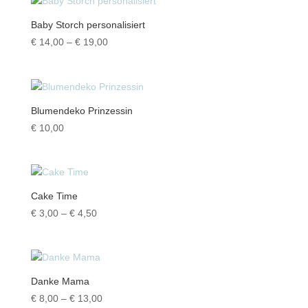
€ 7,50
Baby Storch personalisiert
Preisspanne:
€
14,00
–
€
19,00
€ 14,00
bis
€ 19,00
Blumendeko Prinzessin
€
10,00
Cake Time
Preisspanne:
€
3,00
–
€
4,50
€ 3,00
bis
€ 4,50
Danke Mama
Preisspanne:
€
8,00
–
€
13,00