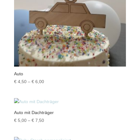
Auto
Preisspanne:
€
4,50
–
€
6,00
€ 4,50
bis
€ 6,00
Auto mit Dachträger
Preisspanne:
€
5,00
–
€
7,50
€ 5,00
bis