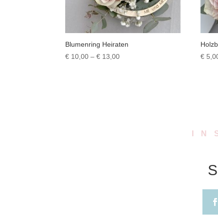
Blumenring Heiraten
Holzb
Preisspanne:
€
10,00
–
€
13,00
€
5,0
€ 10,00
bis
€ 13,00
IN
S