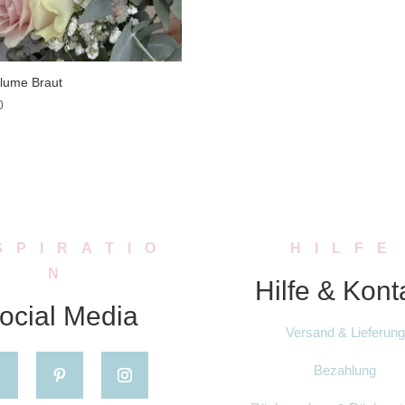
lume Braut
0
SPIRATIO
HILFE
N
Hilfe & Kont
ocial Media
Versand & Lieferung
Bezahlung