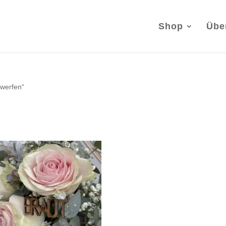
Shop
Übe
 werfen“