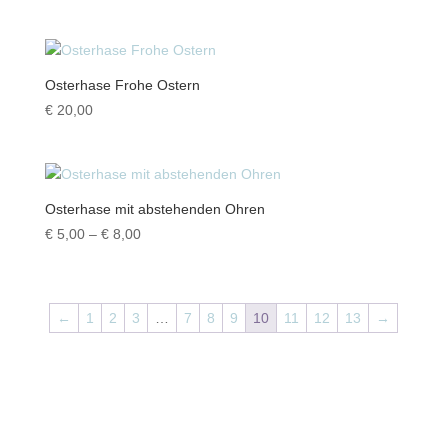
Osterhase Frohe Ostern
€
20,00
Osterhase mit abstehenden Ohren
Preisspanne:
€
5,00
–
€
8,00
€ 5,00
bis
€ 8,00
←
1
2
3
…
7
8
9
10
11
12
13
→