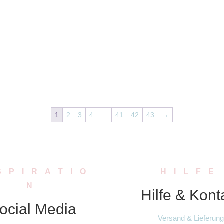
1
2
3
4
…
41
42
43
→
SPIRATIO
HILFE
N
Hilfe & Kont
ocial Media
Versand & Lieferung