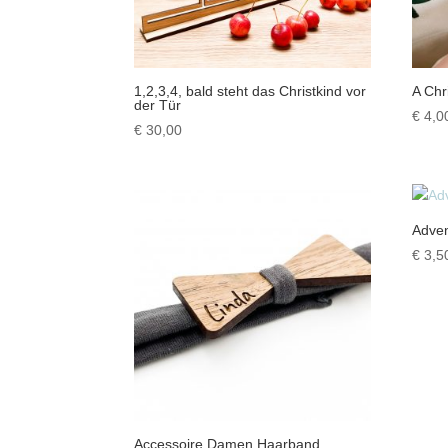
1,2,3,4, bald steht das Christkind vor
A Chr
der Tür
€
4,0
€
30,00
Adven
€
3,5
Accessoire Damen Haarband