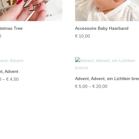
istmas Tree
Accessoire Baby Haarband
0
€
10,00
t, Advent
Advent, Advent, ein Lichtlein bre
Preisspanne:
0
–
€
4,50
€ 3,50
Preisspanne:
€
5,00
–
€
20,00
bis
€ 5,00
€ 4,50
bis
€ 20,00