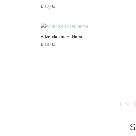
€
12,00
Adventkalender Name
€
18,00
IN
S