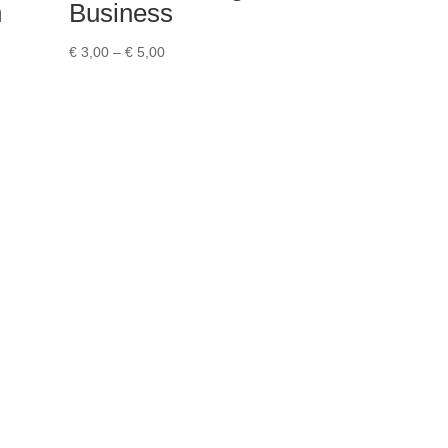
n
Business
Preisspanne:
€
3,00
–
€
5,00
€ 3,00
bis
€ 5,00