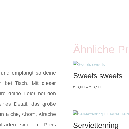
personalisiert
Menge
Ähnliche P
ar und empfängt so deine
Sweets sweets
h bei Tisch. Mit dieser
Preisspanne:
€
3,00
–
€
3,50
ird deine Feier bei den
€ 3,00
bis
eines Detail, das große
€ 3,50
en Eiche, Ahorn, Kirsche
Serviettenring
ftarten sind im Preis