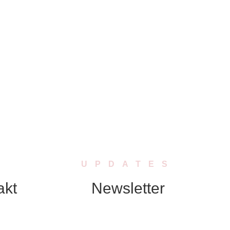
UPDATES
akt
Newsletter
Abonniere unseren Newsletter. Wir
schicken Dir in regelmässigen