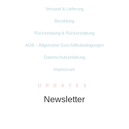
Versand & Lieferung
Bezahlung
Rücksendung & Rückerstattung
AGB – Allgemeine Geschäftsbedingungen
Datenschutzerklärung
Impressum
UPDATES
Newsletter
Abonniere unseren Newsletter. Wir
schicken Dir in regelmässigen Abständen
Neuigkeiten zu Produkten, Rabatten oder