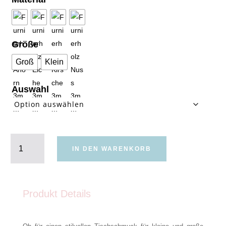
Größe
Groß
Klein
Auswahl
Holzring
zart
IN DEN WARENKORB
Menge
Produkt Details