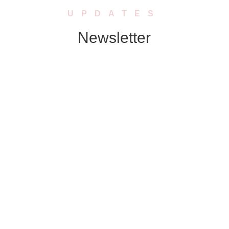
UPDATES
Newsletter
Abonniere unseren Newsletter. Wir
schicken Dir in regelmässigen Abständen
Neuigkeiten zu Produkten, Rabatten oder
Aktionen.
ABONNIEREN