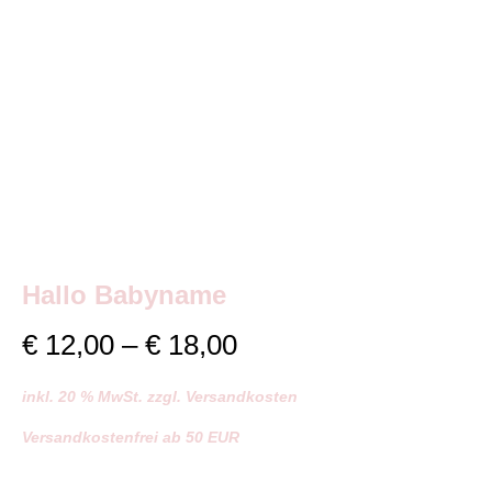
Hallo Babyname
Preisspanne:
€
12,00
–
€
18,00
€ 12,00
inkl. 20 % MwSt. zzgl. Versandkosten
bis
Versandkostenfrei ab 50 EUR
€ 18,00