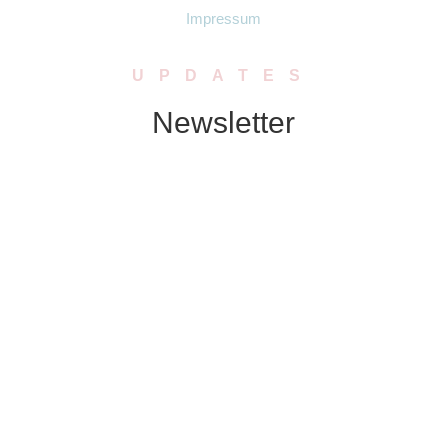
Impressum
UPDATES
Newsletter
Abonniere unseren Newsletter. Wir
schicken Dir in regelmässigen Abständen
Neuigkeiten zu Produkten, Rabatten oder
Aktionen.
ABONNIEREN