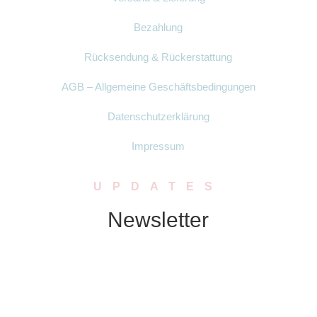
Bezahlung
Rücksendung & Rückerstattung
AGB – Allgemeine Geschäftsbedingungen
Datenschutzerklärung
Impressum
UPDATES
Newsletter
Abonniere unseren Newsletter. Wir
schicken Dir in regelmässigen Abständen
Neuigkeiten zu Produkten, Rabatten oder
Aktionen.