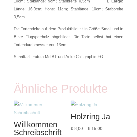
10cm; Stablänge: 9cm; Stabbreite 0,5cm
L_Large:
Länge: 16,0cm; Höhe: 11cm; Stablänge: 10cm; Stabbreite
0,5cm
Die Tortendeko auf dem Produktbild ist in Größe Small und in
Birke Flugsperrholz abgebildet. Die Torte selbst hat einen
Tortendurchmesser von 13cm.
Schriftart: Futura Md BT und Anke Calligraphic FG
Ähnliche Produkte
Holzring Ja
Willkommen
Preisspanne:
€
8,00
–
€
15,00
Schreibschrift
€ 8,00