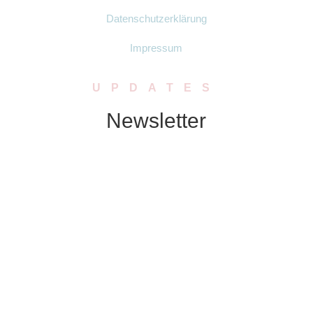
Datenschutzerklärung
Impressum
UPDATES
Newsletter
Abonniere unseren Newsletter. Wir
schicken Dir in regelmässigen Abständen
Neuigkeiten zu Produkten, Rabatten oder
Aktionen.