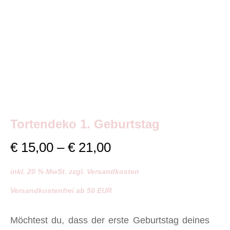
Tortendeko 1. Geburtstag
Preisspanne:
€
15,00
–
€
21,00
€ 15,00
inkl. 20 % MwSt. zzgl. Versandkosten
bis
Versandkostenfrei ab 50 EUR
€ 21,00
Möchtest du, dass der erste Geburtstag deines