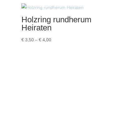
Holzring rundherum
Heiraten
Preisspanne:
€
3,50
–
€
4,00
€ 3,50
bis
€ 4,00