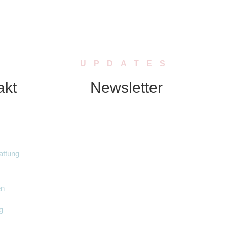
UPDATES
akt
Newsletter
Abonniere unseren Newsletter. Wir
schicken Dir in regelmässigen
Abständen Neuigkeiten zu Produkten,
Rabatten oder Aktionen.
attung
en
g