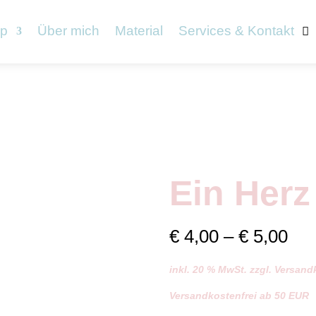
p
Über mich
Material
Services & Kontakt
Ein Herz
Pre
€
4,00
–
€
5,00
€ 4
inkl. 20 % MwSt. zzgl. Versan
bis
Versandkostenfrei ab 50 EUR
€ 5