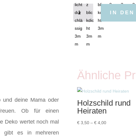
Ein
IN DE
Herz
für
dich
Menge
Ähnliche P
b und deine Mama oder
Holzschild rund
Heiraten
freuen. Ob für einen
se Deko wertet noch mal
Preisspanne:
€
3,50
–
€
4,00
€ 3,50
ge gibt es in mehreren