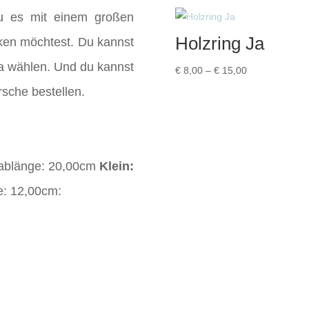
bis
u es mit einem großen
€ 4,00
Holzring Ja
ken möchtest. Du kannst
a wählen. Und du kannst
Preisspanne:
€
8,00
–
€
15,00
€ 8,00
rsche bestellen.
bis
€ 15,00
tablänge: 20,00cm
Klein:
e: 12,00cm: