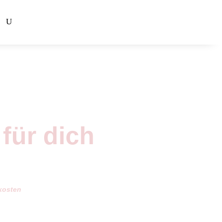
 für dich
isspanne:
,00
dkosten
,00