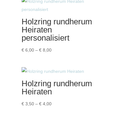
Holzring rundherum
Heiraten
personalisiert
Preisspanne:
€
6,00
–
€
8,00
€ 6,00
bis
€ 8,00
Holzring rundherum
Heiraten
Preisspanne:
€
3,50
–
€
4,00
€ 3,50
bis
€ 4,00