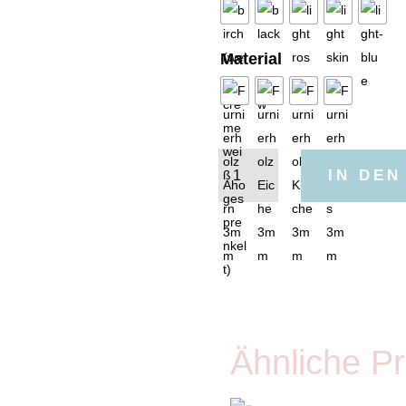
Material
Karte
IN DE
fröhliche
Weihnachten
Kugel
Menge
Ähnliche P