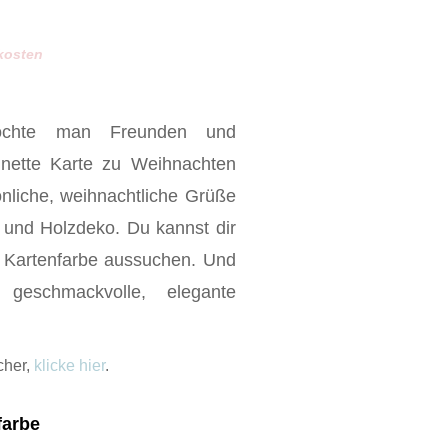
dkosten
öchte man Freunden und
e nette Karte zu Weihnachten
önliche, weihnachtliche Grüße
e und Holzdeko. Du kannst dir
e Kartenfarbe aussuchen. Und
eschmackvolle, elegante
cher,
klicke hier
.
farbe