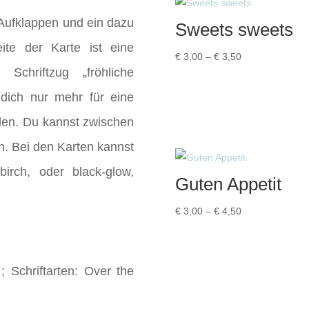
 Aufklappen und ein dazu
Sweets sweets
ite der Karte ist eine
Preisspanne:
€
3,00
–
€
3,50
Schriftzug „fröhliche
€ 3,00
bis
dich nur mehr für eine
€ 3,50
den. Du kannst zwischen
n. Bei den Karten kannst
birch, oder black-glow,
Guten Appetit
Preisspanne:
€
3,00
–
€
4,50
€ 3,00
bis
€ 4,50
 Schriftarten: Over the