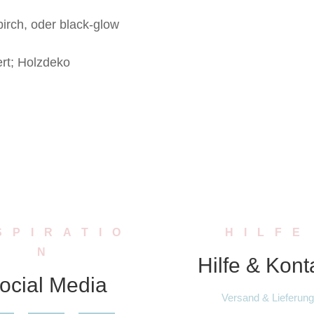
 birch, oder black-glow
ert; Holzdeko
SPIRATIO
HILFE
N
Hilfe & Kont
ocial Media
Versand & Lieferung