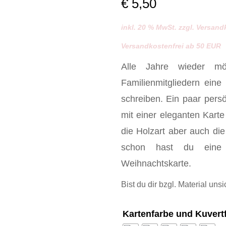
€
5,50
inkl. 20 % MwSt. zzgl. Versan
Versandkostenfrei ab 50 EUR
Alle Jahre wieder m
Familienmitgliedern ein
schreiben. Ein paar pers
mit einer eleganten Kart
die Holzart aber auch di
schon hast du eine g
Weihnachtskarte.
Bist du dir bzgl. Material unsi
Kartenfarbe und Kuvert