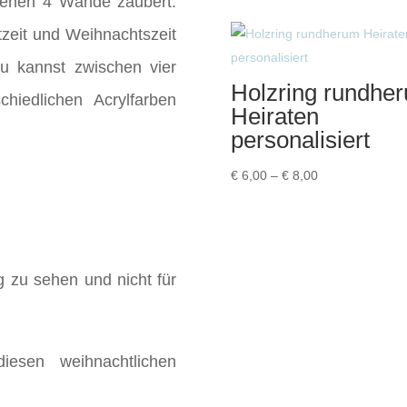
genen 4 Wände zaubert.
bis
zeit und Weihnachtszeit
€ 4,50
u kannst zwischen vier
Holzring rundhe
hiedlichen Acrylfarben
Heiraten
personalisiert
Preisspanne:
€
6,00
–
€
8,00
€ 6,00
bis
€ 8,00
ug zu sehen und nicht für
esen weihnachtlichen