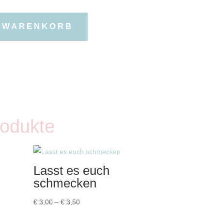
N WARENKORB
rodukte
Lasst es euch
schmecken
Preisspanne:
€
3,00
–
€
3,50
€ 3,00