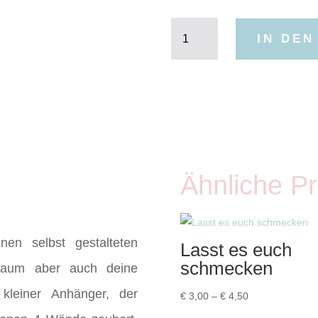
ein
IN DE
Geschenk
Menge
Ähnliche P
nen selbst gestalteten
Lasst es euch
schmecken
sbaum aber auch deine
kleiner Anhänger, der
Preisspanne:
€
3,00
–
€
4,50
€ 3,00