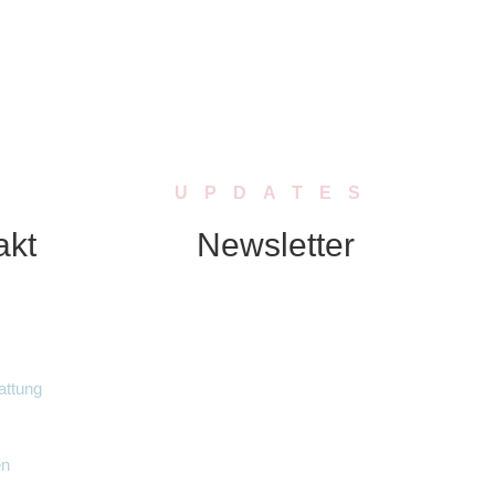
UPDATES
akt
Newsletter
Abonniere unseren Newsletter. Wir
schicken Dir in regelmässigen
Abständen Neuigkeiten zu Produkten,
Rabatten oder Aktionen.
attung
en