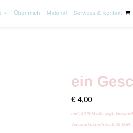
p
Über mich
Material
Services & Kontakt
ein Ges
€
4,00
inkl. 20 % MwSt. zzgl. Versan
Versandkostenfrei ab 50 EUR