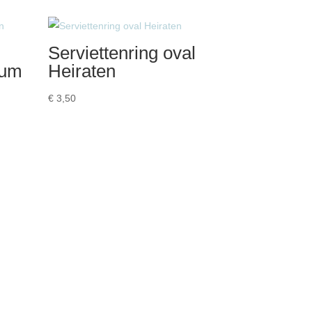
bis
€ 3,50
Serviettenring oval
rum
Heiraten
€
3,50