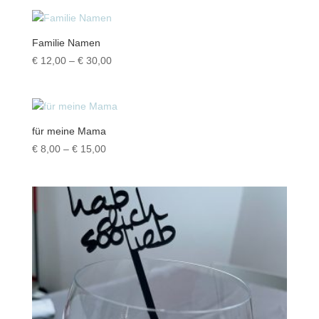
bis
€ 13,00
Familie Namen
Preisspanne:
€
12,00
–
€
30,00
€ 12,00
bis
€ 30,00
für meine Mama
Preisspanne:
€
8,00
–
€
15,00
€ 8,00
bis
€ 15,00