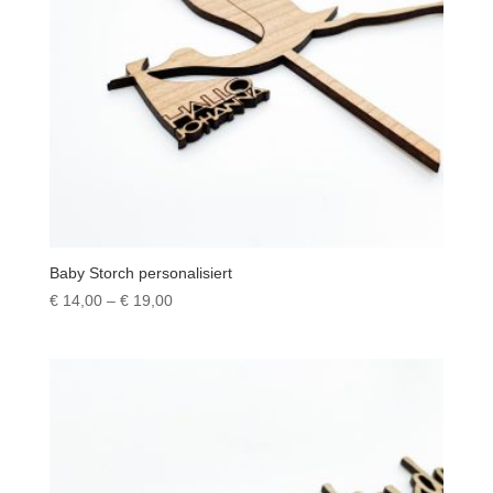
Baby Storch personalisiert
Preisspanne:
€
14,00
–
€
19,00
€ 14,00
bis
€ 19,00