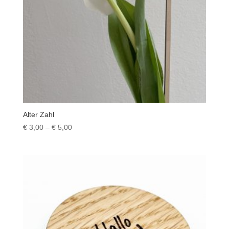
Alter Zahl
Preisspanne:
€
3,00
–
€
5,00
€ 3,00
bis
€ 5,00