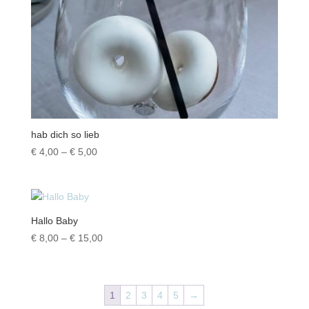
hab dich so lieb
Preisspanne:
€
4,00
–
€
5,00
€ 4,00
bis
€ 5,00
Hallo Baby
Preisspanne:
€
8,00
–
€
15,00
€ 8,00
bis
€ 15,00
1
2
3
4
5
→