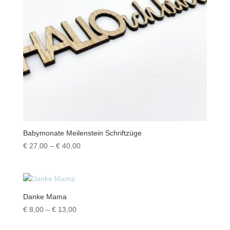
Babymonate Meilenstein Schriftzüge
Preisspanne:
€
27,00
–
€
40,00
€ 27,00
bis
€ 40,00
Danke Mama
Preisspanne:
€
8,00
–
€
13,00
€ 8,00