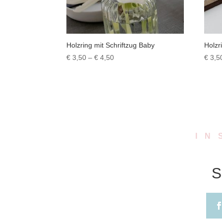
Holzring mit Schriftzug Baby
Holzr
Preisspanne:
€
3,50
–
€
4,50
€
3,5
€ 3,50
bis
€ 4,50
IN
S