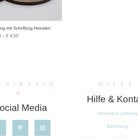
ing mit Schriftzug Heiraten
Preisspanne:
0
–
€
4,50
€ 3,50
bis
€ 4,50
SPIRATIO
HILFE
N
Hilfe & Kont
ocial Media
Versand & Lieferung
Bezahlung