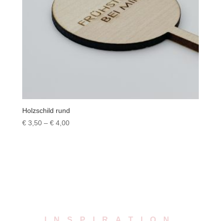
Holzschild rund
Preisspanne:
€
3,50
–
€
4,00
€ 3,50
bis
€ 4,00
INSPIRATION