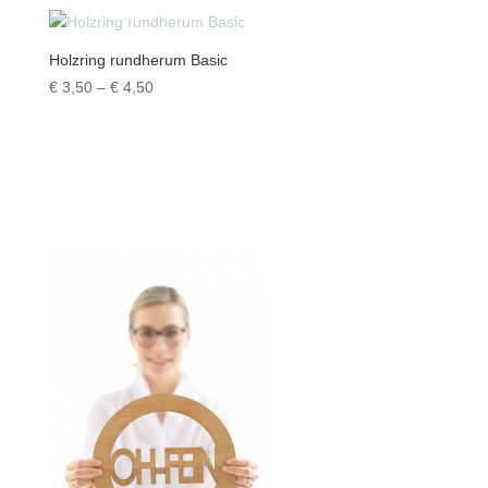
bis
€ 4,00
Holzring rundherum Basic
Preisspanne:
€
3,50
–
€
4,50
€ 3,50
bis
€ 4,50