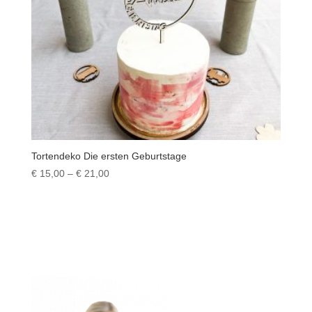
Tortendeko Die ersten Geburtstage
Preisspanne:
€
15,00
–
€
21,00
€ 15,00
bis
€ 21,00