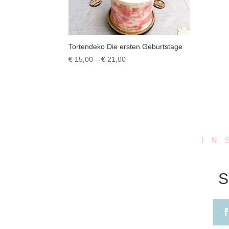
Tortendeko Die ersten Geburtstage
Preisspanne:
€
15,00
–
€
21,00
€ 15,00
bis
€ 21,00
IN
S